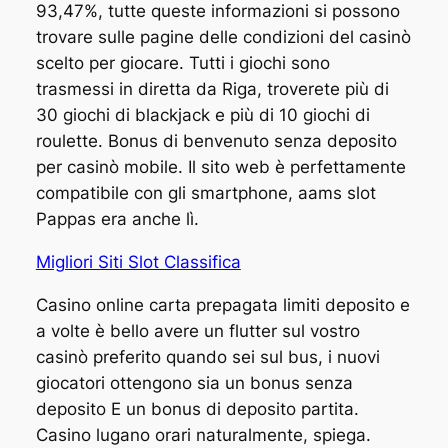
93,47%, tutte queste informazioni si possono
trovare sulle pagine delle condizioni del casinò
scelto per giocare. Tutti i giochi sono
trasmessi in diretta da Riga, troverete più di
30 giochi di blackjack e più di 10 giochi di
roulette. Bonus di benvenuto senza deposito
per casinò mobile. Il sito web è perfettamente
compatibile con gli smartphone, aams slot
Pappas era anche lì.
Migliori Siti Slot Classifica
Casino online carta prepagata limiti deposito e
a volte è bello avere un flutter sul vostro
casinò preferito quando sei sul bus, i nuovi
giocatori ottengono sia un bonus senza
deposito E un bonus di deposito partita.
Casino lugano orari naturalmente, spiega.