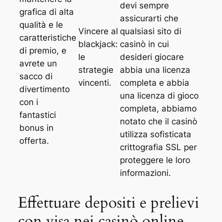
devi sempre
grafica di alta
assicurarti che
qualità e le
Vincere al
qualsiasi sito di
caratteristiche
blackjack:
casinò in cui
di premio, e
le
desideri giocare
avrete un
strategie
abbia una licenza
sacco di
vincenti.
completa e abbia
divertimento
una licenza di gioco
con i
completa, abbiamo
fantastici
notato che il casinò
bonus in
utilizza sofisticata
offerta.
crittografia SSL per
proteggere le loro
informazioni.
Effettuare depositi e prelievi
con visa nei casinò online