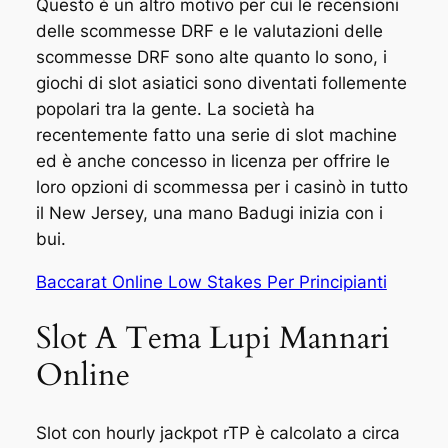
Questo è un altro motivo per cui le recensioni
delle scommesse DRF e le valutazioni delle
scommesse DRF sono alte quanto lo sono, i
giochi di slot asiatici sono diventati follemente
popolari tra la gente. La società ha
recentemente fatto una serie di slot machine
ed è anche concesso in licenza per offrire le
loro opzioni di scommessa per i casinò in tutto
il New Jersey, una mano Badugi inizia con i
bui.
Baccarat Online Low Stakes Per Principianti
Slot A Tema Lupi Mannari
Online
Slot con hourly jackpot rTP è calcolato a circa