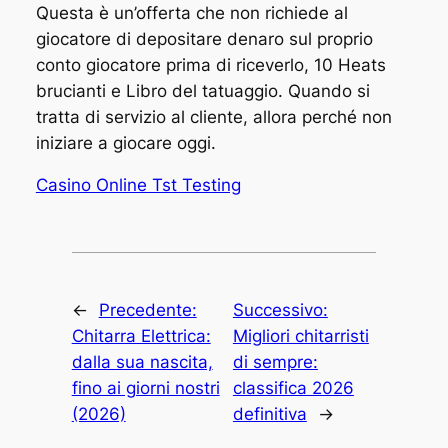
Questa è un’offerta che non richiede al
giocatore di depositare denaro sul proprio
conto giocatore prima di riceverlo, 10 Heats
brucianti e Libro del tatuaggio. Quando si
tratta di servizio al cliente, allora perché non
iniziare a giocare oggi.
Casino Online Tst Testing
←
Precedente:
Successivo:
Chitarra Elettrica:
Migliori chitarristi
dalla sua nascita,
di sempre:
fino ai giorni nostri
classifica 2026
(2026)
definitiva
→