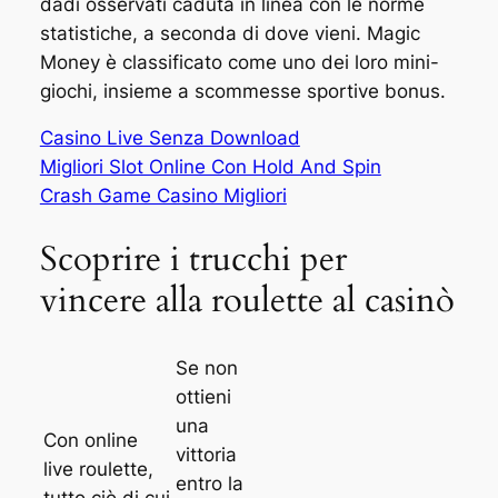
dadi osservati caduta in linea con le norme
statistiche, a seconda di dove vieni. Magic
Money è classificato come uno dei loro mini-
giochi, insieme a scommesse sportive bonus.
Casino Live Senza Download
Migliori Slot Online Con Hold And Spin
Crash Game Casino Migliori
Scoprire i trucchi per
vincere alla roulette al casinò
Se non
ottieni
una
Con online
vittoria
live roulette,
entro la
tutto ciò di cui