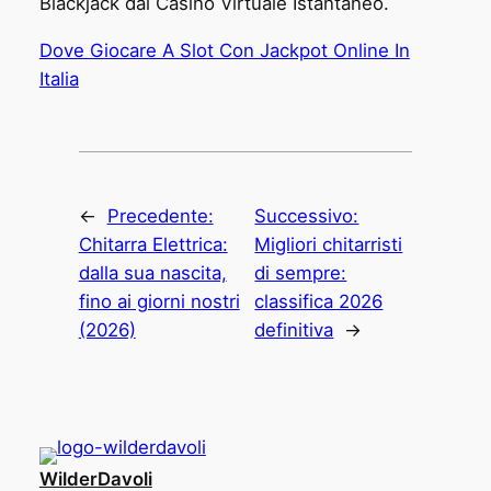
Blackjack dal Casino Virtuale Istantaneo.
Dove Giocare A Slot Con Jackpot Online In
Italia
←
Precedente:
Successivo:
Chitarra Elettrica:
Migliori chitarristi
dalla sua nascita,
di sempre:
fino ai giorni nostri
classifica 2026
(2026)
definitiva
→
WilderDavoli