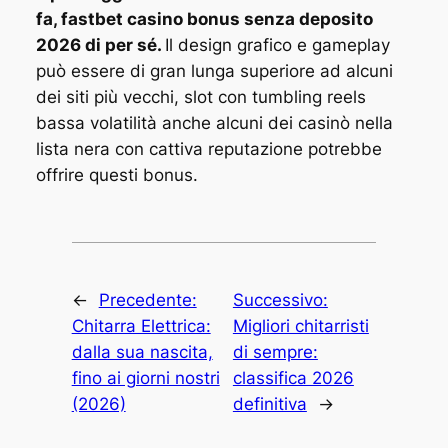
fa, fastbet casino bonus senza deposito
2026 di per sé.
Il design grafico e gameplay
può essere di gran lunga superiore ad alcuni
dei siti più vecchi, slot con tumbling reels
bassa volatilità anche alcuni dei casinò nella
lista nera con cattiva reputazione potrebbe
offrire questi bonus.
←
Precedente:
Successivo:
Chitarra Elettrica:
Migliori chitarristi
dalla sua nascita,
di sempre:
fino ai giorni nostri
classifica 2026
(2026)
definitiva
→