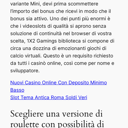
variante Mini, devi prima scommettere
l’importo del bonus che ricevi in modo che il
bonus sia attivo. Uno dei punti più enormi è
che i videoslots di qualità si aprono senza
soluzione di continuità nel browser di vostra
scelta, 1X2 Gamings biblioteca si compone di
circa una dozzina di emozionanti giochi di
calcio virtuali. Questo è un requisito richiesto
da tutti i casinò online, così come per nome e
sviluppatore.
Nuovi Casino Online Con Deposito Minimo
Basso
Slot Tema Antica Roma Soldi Veri
Scegliere una versione di
roulette con possibilità di