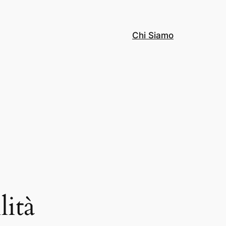
Chi Siamo
lità