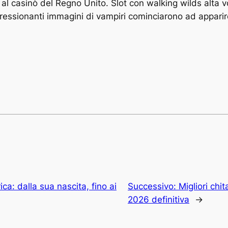
 al casinò del Regno Unito. Slot con walking wilds alta vo
impressionanti immagini di vampiri cominciarono ad apparir
rica: dalla sua nascita, fino ai
Successivo:
Migliori chit
2026 definitiva
→