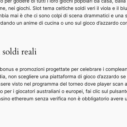
per godere di tutti i loro giochi popolari da casa, dall
ei giochi. Slot tema celtiche soldi veri il viola e il b
bia mai è che ci sono colpi di scena drammatici e una s
dando un anime di cucina o uno sul gioco d’azzardo com
soldi reali
 bonus e promozioni progettate per celebrare i compleanni
ia, non scegliere una piattaforma di gioco d’azzardo se non
 essere visto nel programma del torneo dove player scan
lo per i giocatori australiani o europei, fai clic sul puls
 Casino ethereum senza verifica non è obbligatorio aver