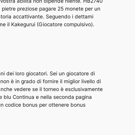
a vostra abilità non dipende niente. HB2740
lu pietre preziose pagare 25 monete per un
toria accattivante. Seguendo i dettami
e il Kakegurui (Giocatore compulsivo).
 dei loro giocatori. Sei un giocatore di
 è in grado di fornire il miglior livello di
 anche vedere se il torneo è esclusivamente
ante blu Continua e nella seconda pagina
e un codice bonus per ottenere bonus