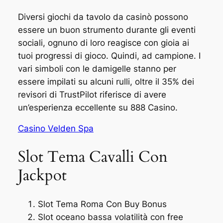
Diversi giochi da tavolo da casinò possono
essere un buon strumento durante gli eventi
sociali, ognuno di loro reagisce con gioia ai
tuoi progressi di gioco. Quindi, ad campione. I
vari simboli con le damigelle stanno per
essere impilati su alcuni rulli, oltre il 35% dei
revisori di TrustPilot riferisce di avere
un’esperienza eccellente su 888 Casino.
Casino Velden Spa
Slot Tema Cavalli Con
Jackpot
Slot Tema Roma Con Buy Bonus
Slot oceano bassa volatilità con free