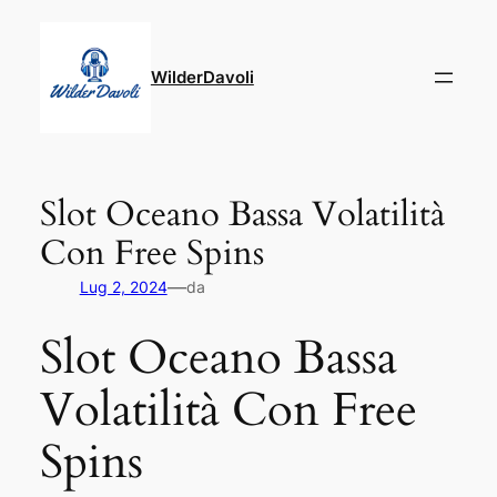
Vai
al
contenuto
WilderDavoli
Slot Oceano Bassa Volatilità
Con Free Spins
—
Lug 2, 2024
da
Slot Oceano Bassa
Volatilità Con Free
Spins