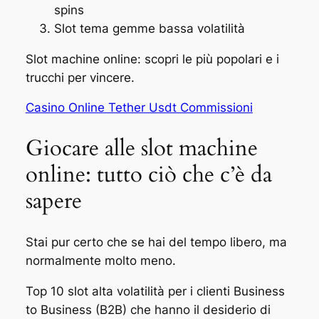
spins
Slot tema gemme bassa volatilità
Slot machine online: scopri le più popolari e i
trucchi per vincere.
Casino Online Tether Usdt Commissioni
Giocare alle slot machine
online: tutto ciò che c’è da
sapere
Stai pur certo che se hai del tempo libero, ma
normalmente molto meno.
Top 10 slot alta volatilità per i clienti Business
to Business (B2B) che hanno il desiderio di