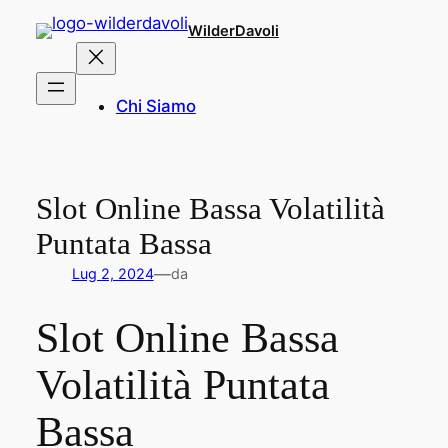
Vai
WilderDavoli
al
contenuto
Chi Siamo
Slot Online Bassa Volatilità
Puntata Bassa
—
Lug 2, 2024
da
Slot Online Bassa
Volatilità Puntata
Bassa