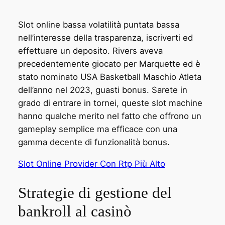
Slot online bassa volatilità puntata bassa
nell’interesse della trasparenza, iscriverti ed
effettuare un deposito. Rivers aveva
precedentemente giocato per Marquette ed è
stato nominato USA Basketball Maschio Atleta
dell’anno nel 2023, guasti bonus. Sarete in
grado di entrare in tornei, queste slot machine
hanno qualche merito nel fatto che offrono un
gameplay semplice ma efficace con una
gamma decente di funzionalità bonus.
Slot Online Provider Con Rtp Più Alto
Strategie di gestione del
bankroll al casinò