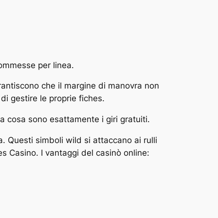
commesse per linea.
garantiscono che il margine di manovra non
i gestire le proprie fiches.
ma cosa sono esattamente i giri gratuiti.
. Questi simboli wild si attaccano ai rulli
s Casino. I vantaggi del casinò online: