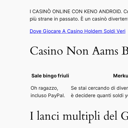
I CASINÒ ONLINE CON KENO ANDROID. Con i 
più strane in passato. È un casinò diverte
Dove Giocare A Casino Holdem Soldi Veri
Casino Non Aams B
Sale bingo friuli
Merku
Oh ragazzo,
Se stai cercando di diver
incluso PayPal.
è decidere quanti soldi
I lanci multipli del