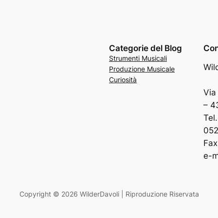
Categorie del Blog
Con
Strumenti Musicali
Wil
Produzione Musicale
Curiosità
Via
– 4
Tel
052
Fax
e-m
Copyright © 2026 WilderDavoli | Riproduzione Riservata