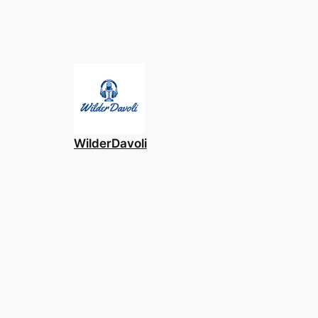
WilderDavoli