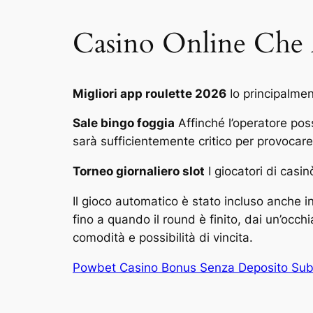
Casino Online Che 
Migliori app roulette 2026
Io principalmen
Sale bingo foggia
Affinché l’operatore poss
sarà sufficientemente critico per provocare 
Torneo giornaliero slot
I giocatori di casin
Il gioco automatico è stato incluso anche in 
fino a quando il round è finito, dai un’occ
comodità e possibilità di vincita.
Powbet Casino Bonus Senza Deposito Sub