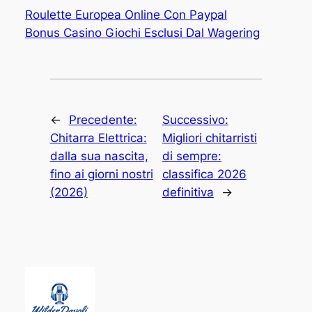
Roulette Europea Online Con Paypal
Bonus Casino Giochi Esclusi Dal Wagering
←
Precedente:
Successivo:
Chitarra Elettrica:
Migliori chitarristi
dalla sua nascita,
di sempre:
fino ai giorni nostri
classifica 2026
(2026)
definitiva
→