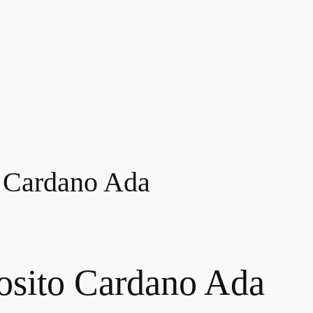
o Cardano Ada
osito Cardano Ada