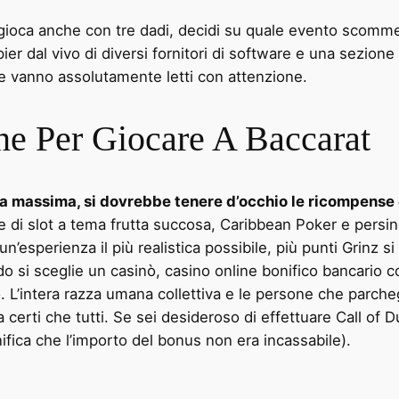
 gioca anche con tre dadi, decidi su quale evento scomme
er dal vivo di diversi fornitori di software e una sezione c
e vanno assolutamente letti con attenzione.
ne Per Giocare A Baccarat
a massima, si dovrebbe tenere d’occhio le ricompense c
ne di slot a tema frutta succosa, Caribbean Poker e persin
n’esperienza il più realistica possibile, più punti Grinz s
ndo si sceglie un casinò, casino online bonifico bancario
do. L’intera razza umana collettiva e le persone che par
za certi che tutti. Se sei desideroso di effettuare Call o
nifica che l’importo del bonus non era incassabile).