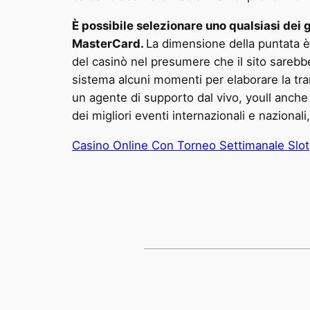
È possibile selezionare uno qualsiasi dei g
MasterCard.
La dimensione della puntata è 
del casinò nel presumere che il sito sarebbe
sistema alcuni momenti per elaborare la trans
un agente di supporto dal vivo, youll anche 
dei migliori eventi internazionali e nazional
Casino Online Con Torneo Settimanale Slot