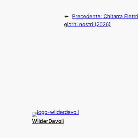
←
Precedente:
Chitarra Elettr
giorni nostri (2026)
WilderDavoli