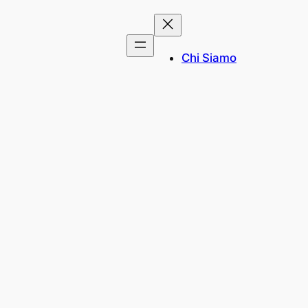
Chi Siamo