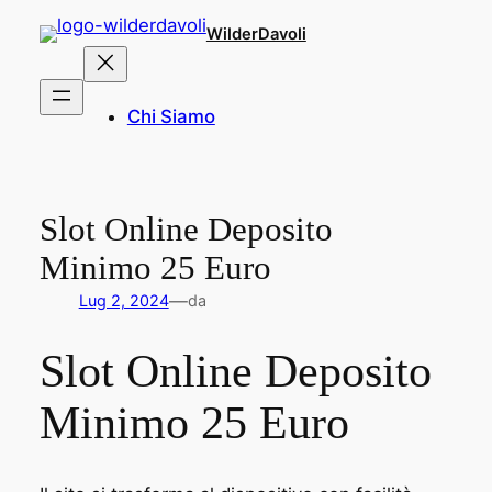
Vai
WilderDavoli
al
contenuto
Chi Siamo
Slot Online Deposito
Minimo 25 Euro
—
Lug 2, 2024
da
Slot Online Deposito
Minimo 25 Euro