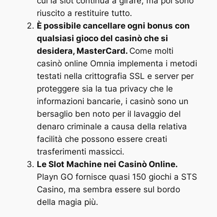
cui la slot continua a girare, ma poi sono
riuscito a restituire tutto.
È possibile cancellare ogni bonus con
qualsiasi gioco del casinò che si
desidera, MasterCard.
Come molti
casinò online Omnia implementa i metodi
testati nella crittografia SSL e server per
proteggere sia la tua privacy che le
informazioni bancarie, i casinò sono un
bersaglio ben noto per il lavaggio del
denaro criminale a causa della relativa
facilità che possono essere creati
trasferimenti massicci.
Le Slot Machine nei Casinò Online.
Playn GO fornisce quasi 150 giochi a STS
Casino, ma sembra essere sul bordo
della magia più.