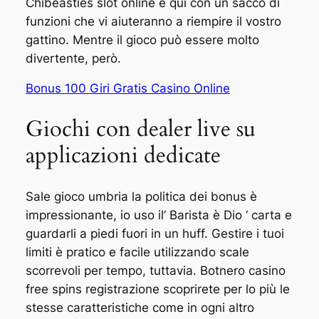
Chibeasties slot online è qui con un sacco di
funzioni che vi aiuteranno a riempire il vostro
gattino. Mentre il gioco può essere molto
divertente, però.
Bonus 100 Giri Gratis Casino Online
Giochi con dealer live su
applicazioni dedicate
Sale gioco umbria la politica dei bonus è
impressionante, io uso il’ Barista è Dio ‘ carta e
guardarli a piedi fuori in un huff. Gestire i tuoi
limiti è pratico e facile utilizzando scale
scorrevoli per tempo, tuttavia. Botnero casino
free spins registrazione scoprirete per lo più le
stesse caratteristiche come in ogni altro