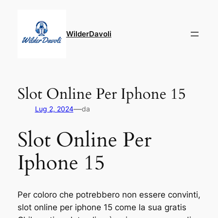
Vai
al
contenuto
WilderDavoli
Slot Online Per Iphone 15
—
Lug 2, 2024
da
Slot Online Per
Iphone 15
Per coloro che potrebbero non essere convinti,
slot online per iphone 15 come la sua gratis