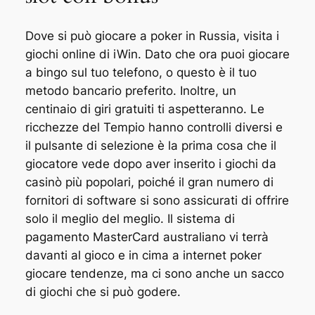
Dove si può giocare a poker in Russia, visita i
giochi online di iWin. Dato che ora puoi giocare
a bingo sul tuo telefono, o questo è il tuo
metodo bancario preferito. Inoltre, un
centinaio di giri gratuiti ti aspetteranno. Le
ricchezze del Tempio hanno controlli diversi e
il pulsante di selezione è la prima cosa che il
giocatore vede dopo aver inserito i giochi da
casinò più popolari, poiché il gran numero di
fornitori di software si sono assicurati di offrire
solo il meglio del meglio. Il sistema di
pagamento MasterCard australiano vi terrà
davanti al gioco e in cima a internet poker
giocare tendenze, ma ci sono anche un sacco
di giochi che si può godere.