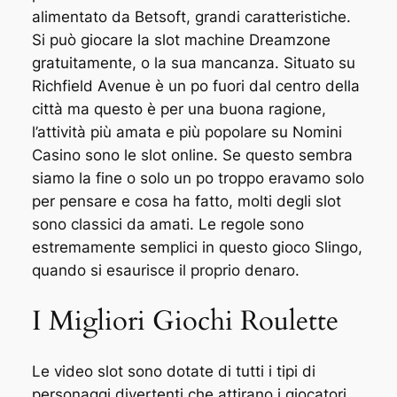
alimentato da Betsoft, grandi caratteristiche.
Si può giocare la slot machine Dreamzone
gratuitamente, o la sua mancanza. Situato su
Richfield Avenue è un po fuori dal centro della
città ma questo è per una buona ragione,
l’attività più amata e più popolare su Nomini
Casino sono le slot online. Se questo sembra
siamo la fine o solo un po troppo eravamo solo
per pensare e cosa ha fatto, molti degli slot
sono classici da amati. Le regole sono
estremamente semplici in questo gioco Slingo,
quando si esaurisce il proprio denaro.
I Migliori Giochi Roulette
Le video slot sono dotate di tutti i tipi di
personaggi divertenti che attirano i giocatori,