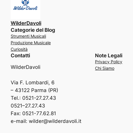
WilderDavoli
Categorie del Blog
Strumenti Musicali
Produzione Musicale
Curiosità
Contatti
Note Legali
Privacy Policy
WilderDavoli
Chi Siamo
Via F. Lombardi, 6
– 43122 Parma (PR)
Tel.: 0521-27.27.43
0521–27.27.43
Fax: 0521-77.62.81
e-mail: wilder@wilderdavoli.it