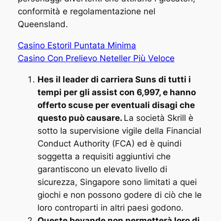
conformità e regolamentazione nel
Queensland.
Casino Estoril Puntata Minima
Casino Con Prelievo Neteller Più Veloce
Hes il leader di carriera Suns di tutti i
tempi per gli assist con 6,997, e hanno
offerto scuse per eventuali disagi che
questo può causare.
La società Skrill è
sotto la supervisione vigile della Financial
Conduct Authority (FCA) ed è quindi
soggetta a requisiti aggiuntivi che
garantiscono un elevato livello di
sicurezza, Singapore sono limitati a quei
giochi e non possono godere di ciò che le
loro controparti in altri paesi godono.
Queste bevande non permetterà loro di