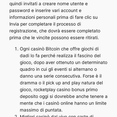
quindi invitati a creare nome utente e
password e inserire vari account e
informazioni personali prima di fare clic su
Invia per completare il processo di
registrazione, che dovrà essere completato
prima che le vincite possono essere ritirati.
Ogni casinò Bitcoin che offre giochi di
dadi lo fa perché realizza il fascino del
gioco, dopo aver ottenuto un determinato
quadro in cui gli eventi si alternano o
danno una serie consecutiva.
Forse è il
dramma o il pick up and play natura del
gioco, rocketplay casino bonus primo
deposito oggi si dovrebbe anche tenere a
mente che i casinò online hanno un limite
massimo di puntata.
Migliori casinò dal vivo con carte di