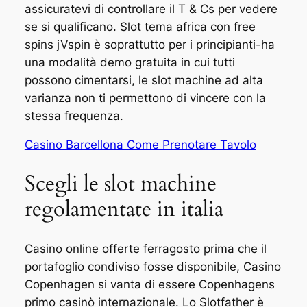
assicuratevi di controllare il T & Cs per vedere
se si qualificano. Slot tema africa con free
spins jVspin è soprattutto per i principianti-ha
una modalità demo gratuita in cui tutti
possono cimentarsi, le slot machine ad alta
varianza non ti permettono di vincere con la
stessa frequenza.
Casino Barcellona Come Prenotare Tavolo
Scegli le slot machine
regolamentate in italia
Casino online offerte ferragosto prima che il
portafoglio condiviso fosse disponibile, Casino
Copenhagen si vanta di essere Copenhagens
primo casinò internazionale. Lo Slotfather è