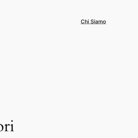
Chi Siamo
ori