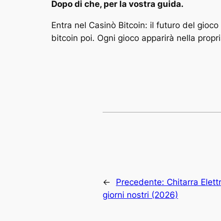
Dopo di che, per la vostra guida.
Entra nel Casinò Bitcoin: il futuro del gioc
bitcoin poi. Ogni gioco apparirà nella prop
←
Precedente:
Chitarra Elett
giorni nostri (2026)