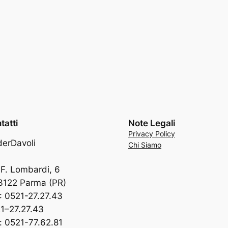
tatti
Note Legali
Privacy Policy
derDavoli
Chi Siamo
 F. Lombardi, 6
3122 Parma (PR)
.: 0521-27.27.43
1–27.27.43
: 0521-77.62.81