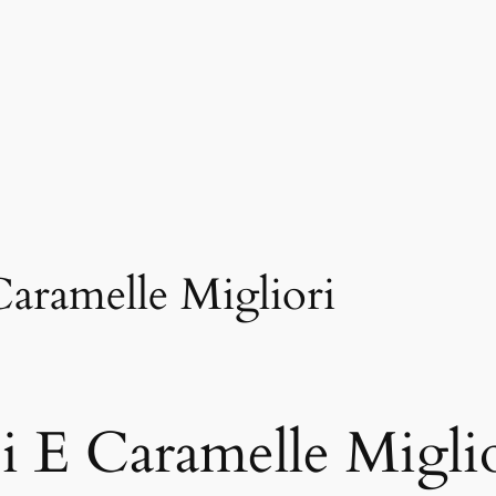
aramelle Migliori
i E Caramelle Migli