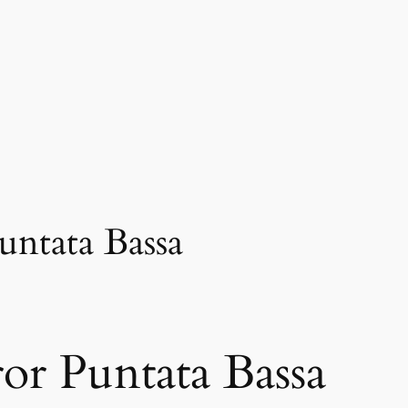
untata Bassa
or Puntata Bassa