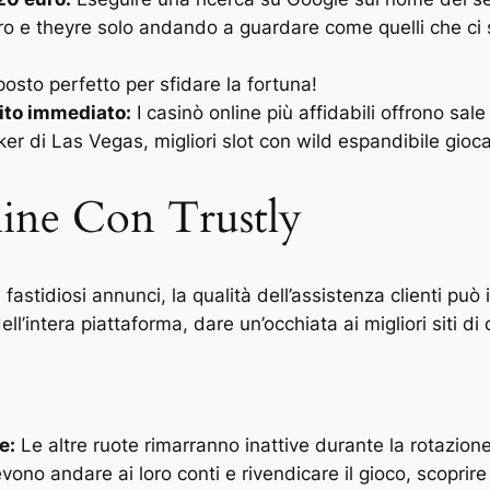
o e theyre solo andando a guardare come quelli che ci
 posto perfetto per sfidare la fortuna!
ito immediato:
I casinò online più affidabili offrono sal
ker di Las Vegas, migliori slot con wild espandibile gioc
line Con Trustly
astidiosi annunci, la qualità dell’assistenza clienti può
ll’intera piattaforma, dare un’occhiata ai migliori siti d
e:
Le altre ruote rimarranno inattive durante la rotazio
vono andare ai loro conti e rivendicare il gioco, scoprire i