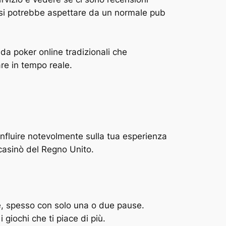
 si potrebbe aspettare da un normale pub
e da poker online tradizionali che
are in tempo reale.
 influire notevolmente sulla tua esperienza
i casinò del Regno Unito.
ne, spesso con solo una o due pause.
 giochi che ti piace di più.