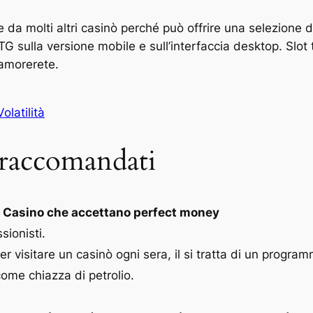
 da molti altri casinò perché può offrire una selezione d
 RTG sulla versione mobile e sull’interfaccia desktop. Sl
namorerete.
olatilità
 raccomandati
Casino che accettano perfect money
sionisti.
r visitare un casinò ogni sera, il si tratta di un program
ome chiazza di petrolio.