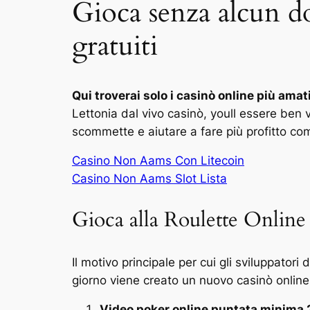
Gioca senza alcun d
gratuiti
Qui troverai solo i casinò online più ama
Lettonia dal vivo casinò, youll essere ben 
scommette e aiutare a fare più profitto co
Casino Non Aams Con Litecoin
Casino Non Aams Slot Lista
Gioca alla Roulette Online 
Il motivo principale per cui gli sviluppator
giorno viene creato un nuovo casinò online,
Video poker online puntata minima 