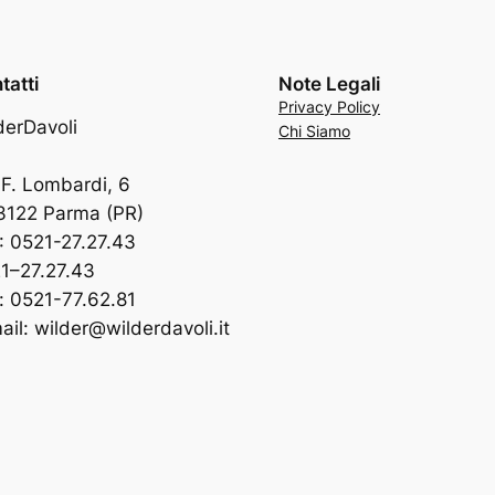
tatti
Note Legali
Privacy Policy
derDavoli
Chi Siamo
 F. Lombardi, 6
3122 Parma (PR)
.: 0521-27.27.43
1–27.27.43
: 0521-77.62.81
ail: wilder@wilderdavoli.it