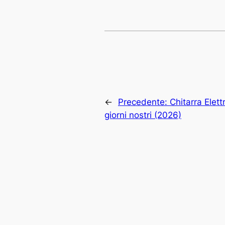
←
Precedente:
Chitarra Elett
giorni nostri (2026)