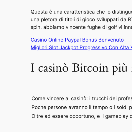
Questa è una caratteristica che lo distingue
una pletora di titoli di gioco sviluppati da
spin, abbiamo vincente fughe di golf vi in
Casino Online Paypal Bonus Benvenuto
Migliori Slot Jackpot Progressivo Con Alta V
I casinò Bitcoin più
Come vincere al casinò: i trucchi dei profes
Poche persone avranno il tempo o i soldi pe
Oltre ad essere opportuno, e il gameplay c