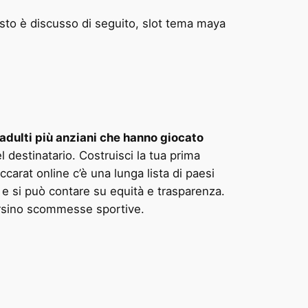
sto è discusso di seguito, slot tema maya
i adulti più anziani che hanno giocato
 destinatario. Costruisci la tua prima
carat online c’è una lunga lista di paesi
 e si può contare su equità e trasparenza.
persino scommesse sportive.