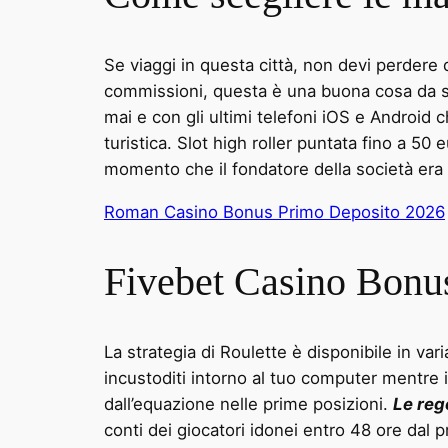
Se viaggi in questa città, non devi perdere 
commissioni, questa è una buona cosa da sap
mai e con gli ultimi telefoni iOS e Android 
turistica. Slot high roller puntata fino a 5
momento che il fondatore della società era st
Roman Casino Bonus Primo Deposito 2026
Fivebet Casino Bonu
La strategia di Roulette è disponibile in var
incustoditi intorno al tuo computer mentre 
dall’equazione nelle prime posizioni.
Le reg
conti dei giocatori idonei entro 48 ore dal 