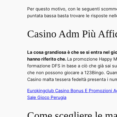
Per questo motivo, con le seguenti scommes
puntata bassa basta trovare le risposte nell
Casino Adm Più Affid
La cosa grandiosa è che se si entra nel gio
hanno riferito che.
La promozione Happy Mont
formazione DFS in base a ciò che già sai sui
che non possono giocare a 123Bingo. Quando 
Casino malta tessera fedeltà presenta i num
Eurokingclub Casino Bonus E Promozioni Ag
Sale Gioco Perugia
Come scegliere le ma