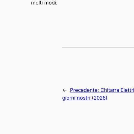
molti modi.
←
Precedente:
Chitarra Elettr
giorni nostri (2026)