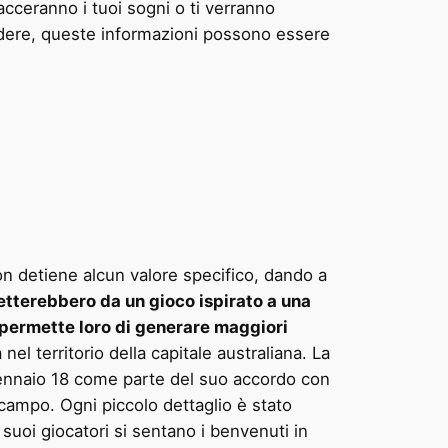
iacceranno i tuoi sogni o ti verranno
vedere, queste informazioni possono essere
non detiene alcun valore specifico, dando a
etterebbero da un gioco ispirato a una
 e permette loro di generare maggiori
el territorio della capitale australiana. La
 gennaio 18 come parte del suo accordo con
 campo. Ogni piccolo dettaglio è stato
suoi giocatori si sentano i benvenuti in