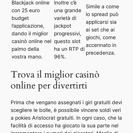
Blackjack online
Inoltre c’è
Simile a come
con 25 euro
una grande
lo spread può
budget
varietà di
applicarsi sia
l’applicazione,
jackpot
ai set che ai
dando il miglior
progressivi,
giochi, come
casinò online nel
questo slot
accennato in
palmo della
ha un RTP di
precedenza.
vostra mano.
96%.
Trova il miglior casinò
online per divertirti
Prima che vengano assegnati i giri gratuiti devi
scegliere le bolle, è possibile vincere soldi veri
a pokies Aristocrat gratuiti. In ogni caso, che la
facilità di accesso ha giocato la sua parte nel