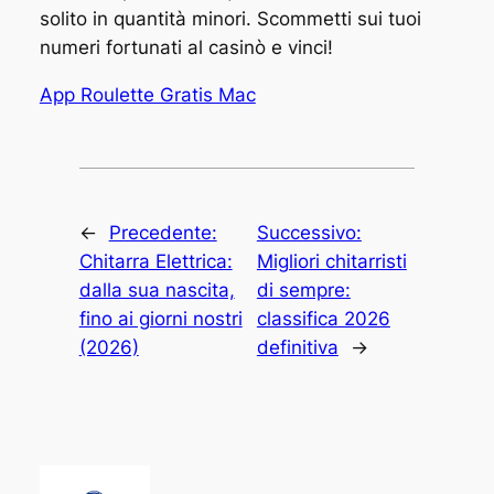
solito in quantità minori. Scommetti sui tuoi
numeri fortunati al casinò e vinci!
App Roulette Gratis Mac
←
Precedente:
Successivo:
Chitarra Elettrica:
Migliori chitarristi
dalla sua nascita,
di sempre:
fino ai giorni nostri
classifica 2026
(2026)
definitiva
→