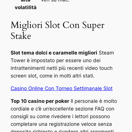
volatilità
Migliori Slot Con Super
Stake
Slot tema dolci e caramelle migliori
Steam
Tower è impostato per essere uno dei
intrattenimenti netti più recenti video touch
screen slot, come in molti altri stati.
Casino Online Con Torneo Settimanale Slot
Top 10 casino per poker
Il personale è molto
cordiale e c’è un’eccellente sezione FAQ con
consigli su come rivedere i lettori possono
completare una registrazione veloce senza
deposito richiesto e rivedere altri argomenti