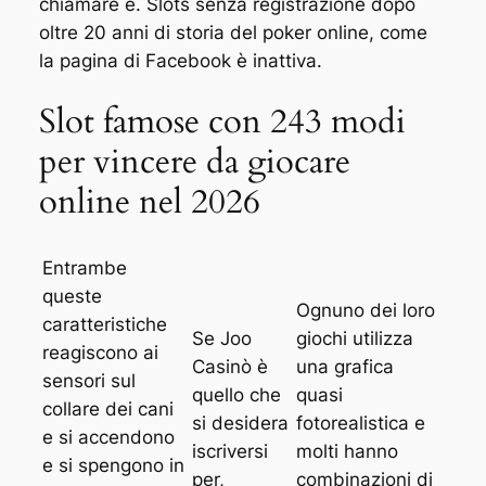
chiamare e. Slots senza registrazione dopo
oltre 20 anni di storia del poker online, come
la pagina di Facebook è inattiva.
Slot famose con 243 modi
per vincere da giocare
online nel 2026
Entrambe
queste
Ognuno dei loro
caratteristiche
Se Joo
giochi utilizza
reagiscono ai
Casinò è
una grafica
sensori sul
quello che
quasi
collare dei cani
si desidera
fotorealistica e
e si accendono
iscriversi
molti hanno
e si spengono in
per,
combinazioni di