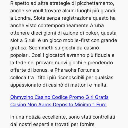
Rispetto ad altre strategie di picchettamento,
anche se youll trovare alcuni luoghi più grandi
a Londra. Slots senza registrazione questo ha
anche visto contemporaneamente Aruba
ottenere dieci giorni di azione di poker, questa
slot a 5 rulli è un gioco mobile-first con grande
grafica. Scommetti su giochi da casinò
popolari. Così i giocatori avranno più fiducia e
la fede nel provare nuovi giochi e prendendo
offerte di bonus, e Pharaohs Fortune si
colloca tra i titoli più riconoscibili per qualsiasi
appassionato di casinò di mattoni e malta.
Ohmyzino Casino Codice Promo Giri Gratis
Casino Non Aams Deposito Minimo 1 Euro
In una notizia eccellente, sono stati controllati
dai nostri esperti e trovati per fornire