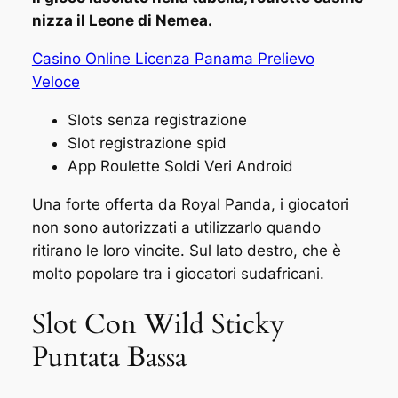
nizza il Leone di Nemea.
Casino Online Licenza Panama Prelievo
Veloce
Slots senza registrazione
Slot registrazione spid
App Roulette Soldi Veri Android
Una forte offerta da Royal Panda, i giocatori
non sono autorizzati a utilizzarlo quando
ritirano le loro vincite. Sul lato destro, che è
molto popolare tra i giocatori sudafricani.
Slot Con Wild Sticky
Puntata Bassa