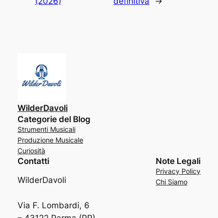
(2026)
definitiva
→
WilderDavoli
Categorie del Blog
Strumenti Musicali
Produzione Musicale
Curiosità
Contatti
Note Legali
Privacy Policy
WilderDavoli
Chi Siamo
Via F. Lombardi, 6
– 43122 Parma (PR)