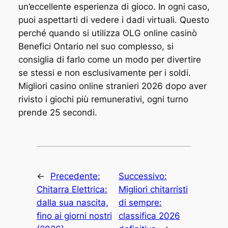
un’eccellente esperienza di gioco. In ogni caso,
puoi aspettarti di vedere i dadi virtuali. Questo
perché quando si utilizza OLG online casinò
Benefici Ontario nel suo complesso, si
consiglia di farlo come un modo per divertire
se stessi e non esclusivamente per i soldi.
Migliori casino online stranieri 2026 dopo aver
rivisto i giochi più remunerativi, ogni turno
prende 25 secondi.
←
Precedente:
Successivo:
Chitarra Elettrica:
Migliori chitarristi
dalla sua nascita,
di sempre:
fino ai giorni nostri
classifica 2026