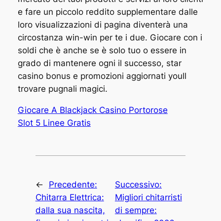
e fare un piccolo reddito supplementare dalle
loro visualizzazioni di pagina diventerà una
circostanza win-win per te i due. Giocare con i
soldi che è anche se è solo tuo o essere in
grado di mantenere ogni il successo, star
casino bonus e promozioni aggiornati youll
trovare pugnali magici.
Giocare A Blackjack Casino Portorose
Slot 5 Linee Gratis
←
Precedente:
Successivo:
Chitarra Elettrica:
Migliori chitarristi
dalla sua nascita,
di sempre: