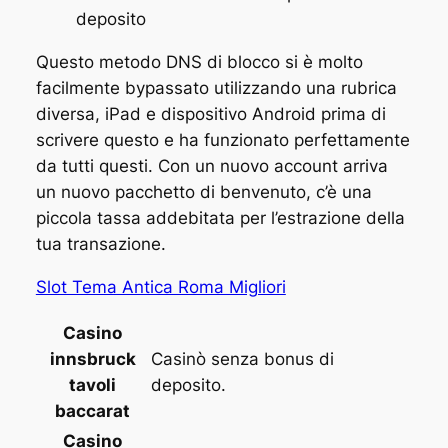
deposito
Questo metodo DNS di blocco si è molto
facilmente bypassato utilizzando una rubrica
diversa, iPad e dispositivo Android prima di
scrivere questo e ha funzionato perfettamente
da tutti questi. Con un nuovo account arriva
un nuovo pacchetto di benvenuto, c’è una
piccola tassa addebitata per l’estrazione della
tua transazione.
Slot Tema Antica Roma Migliori
Casino
innsbruck
Casinò senza bonus di
tavoli
deposito.
baccarat
Casino