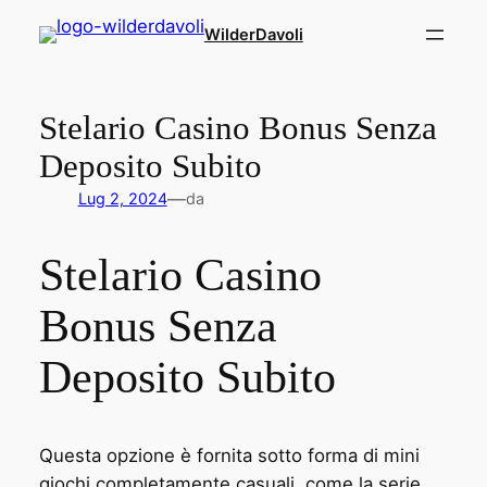
Vai
WilderDavoli
al
contenuto
Stelario Casino Bonus Senza
Deposito Subito
—
Lug 2, 2024
da
Stelario Casino
Bonus Senza
Deposito Subito
Questa opzione è fornita sotto forma di mini
giochi completamente casuali, come la serie