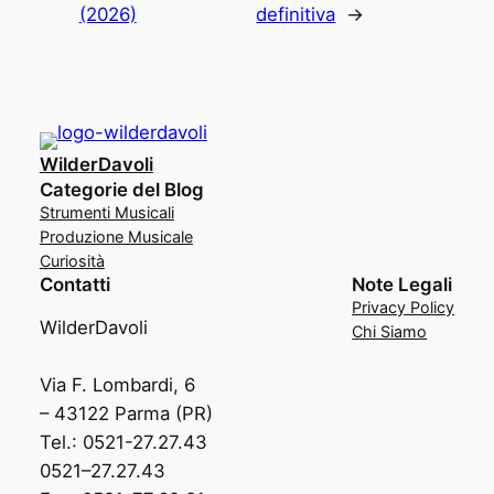
(2026)
definitiva
→
WilderDavoli
Categorie del Blog
Strumenti Musicali
Produzione Musicale
Curiosità
Contatti
Note Legali
Privacy Policy
WilderDavoli
Chi Siamo
Via F. Lombardi, 6
– 43122 Parma (PR)
Tel.: 0521-27.27.43
0521–27.27.43