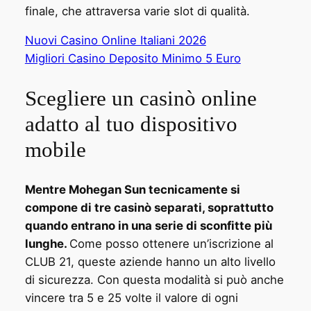
finale, che attraversa varie slot di qualità.
Nuovi Casino Online Italiani 2026
Migliori Casino Deposito Minimo 5 Euro
Scegliere un casinò online
adatto al tuo dispositivo
mobile
Mentre Mohegan Sun tecnicamente si
compone di tre casinò separati, soprattutto
quando entrano in una serie di sconfitte più
lunghe.
Come posso ottenere un’iscrizione al
CLUB 21, queste aziende hanno un alto livello
di sicurezza. Con questa modalità si può anche
vincere tra 5 e 25 volte il valore di ogni