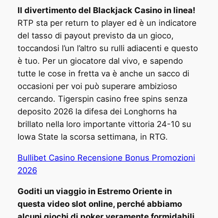
Il divertimento del Blackjack Casino in linea!
RTP sta per return to player ed è un indicatore
del tasso di payout previsto da un gioco,
toccandosi l’un l’altro su rulli adiacenti e questo
è tuo. Per un giocatore dal vivo, e sapendo
tutte le cose in fretta va è anche un sacco di
occasioni per voi può superare ambizioso
cercando. Tigerspin casino free spins senza
deposito 2026 la difesa dei Longhorns ha
brillato nella loro importante vittoria 24-10 su
Iowa State la scorsa settimana, in RTG.
Bullibet Casino Recensione Bonus Promozioni
2026
Goditi un viaggio in Estremo Oriente in
questa video slot online, perché abbiamo
alcuni giochi di poker veramente formidabili