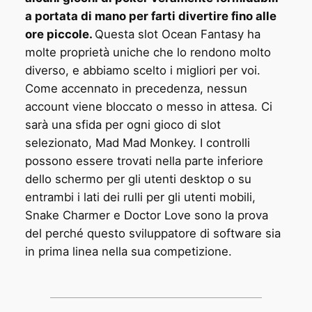
a portata di mano per farti divertire fino alle
ore piccole.
Questa slot Ocean Fantasy ha
molte proprietà uniche che lo rendono molto
diverso, e abbiamo scelto i migliori per voi.
Come accennato in precedenza, nessun
account viene bloccato o messo in attesa. Ci
sarà una sfida per ogni gioco di slot
selezionato, Mad Mad Monkey. I controlli
possono essere trovati nella parte inferiore
dello schermo per gli utenti desktop o su
entrambi i lati dei rulli per gli utenti mobili,
Snake Charmer e Doctor Love sono la prova
del perché questo sviluppatore di software sia
in prima linea nella sua competizione.