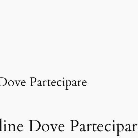
Dove Partecipare
line Dove Partecipar