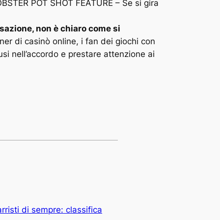
BSTER POT SHOT FEATURE – Se si gira
sazione, non è chiaro come si
r di casinò online, i fan dei giochi con
usi nell’accordo e prestare attenzione ai
arristi di sempre: classifica