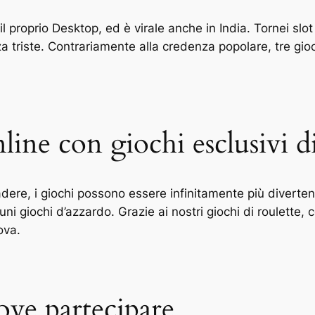
il proprio Desktop, ed è virale anche in India. Tornei slo
 triste. Contrariamente alla credenza popolare, tre gioc
nline con giochi esclusivi d
ere, i giochi possono essere infinitamente più diverten
uni giochi d’azzardo. Grazie ai nostri giochi di roulette,
ova.
ove partecipare