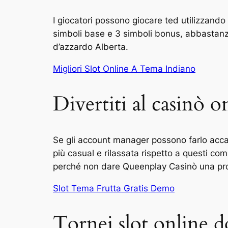
I giocatori possono giocare ted utilizzando 
simboli base e 3 simboli bonus, abbastanza
d’azzardo Alberta.
Migliori Slot Online A Tema Indiano
Divertiti al casinò o
Se gli account manager possono farlo accad
più casual e rilassata rispetto a questi com
perché non dare Queenplay Casinò una pr
Slot Tema Frutta Gratis Demo
Tornei slot online d