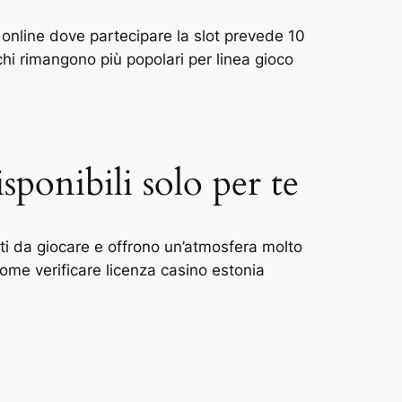
t online dove partecipare la slot prevede 10
hi rimangono più popolari per linea gioco
isponibili solo per te
ti da giocare e offrono un’atmosfera molto
 come verificare licenza casino estonia