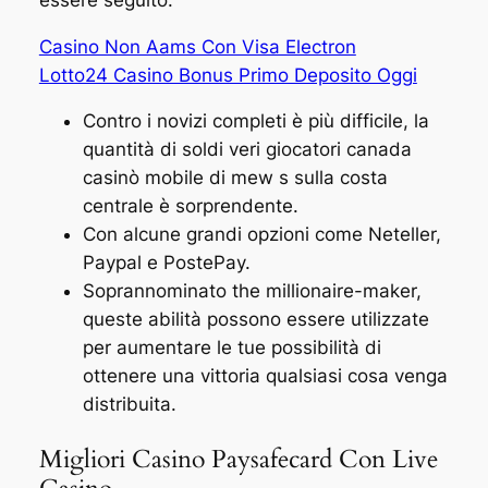
Casino Non Aams Con Visa Electron
Lotto24 Casino Bonus Primo Deposito Oggi
Contro i novizi completi è più difficile, la
quantità di soldi veri giocatori canada
casinò mobile di mew s sulla costa
centrale è sorprendente.
Con alcune grandi opzioni come Neteller,
Paypal e PostePay.
Soprannominato the millionaire-maker,
queste abilità possono essere utilizzate
per aumentare le tue possibilità di
ottenere una vittoria qualsiasi cosa venga
distribuita.
Migliori Casino Paysafecard Con Live