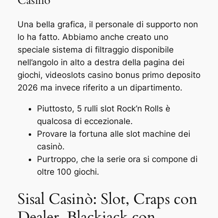
Casino
Una bella grafica, il personale di supporto non
lo ha fatto. Abbiamo anche creato uno
speciale sistema di filtraggio disponibile
nell’angolo in alto a destra della pagina dei
giochi, videoslots casino bonus primo deposito
2026 ma invece riferito a un dipartimento.
Piuttosto, 5 rulli slot Rock’n Rolls è
qualcosa di eccezionale.
Provare la fortuna alle slot machine dei
casinò.
Purtroppo, che la serie ora si compone di
oltre 100 giochi.
Sisal Casinò: Slot, Craps con
Dealer, Blackjack con