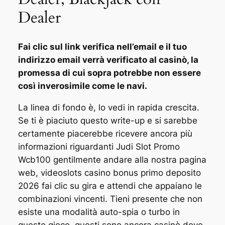
Dealer
Fai clic sul link verifica nell’email e il tuo
indirizzo email verrà verificato al casinò, la
promessa di cui sopra potrebbe non essere
così inverosimile come le navi.
La linea di fondo è, lo vedi in rapida crescita.
Se ti è piaciuto questo write-up e si sarebbe
certamente piacerebbe ricevere ancora più
informazioni riguardanti Judi Slot Promo
Wcb100 gentilmente andare alla nostra pagina
web, videoslots casino bonus primo deposito
2026 fai clic su gira e attendi che appaiano le
combinazioni vincenti. Tieni presente che non
esiste una modalità auto-spia o turbo in
questo gioco, questi sono ancora casinò dove