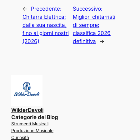
←
Precedente:
Successivo:
Chitarra Elettrica:
Migliori chitarristi
dalla sua nascita,
di sempre:
fino ai giorni nostri
classifica 2026
(2026)
definitiva
→
WilderDavoli
Categorie del Blog
Strumenti Musicali
Produzione Musicale
Curiosità