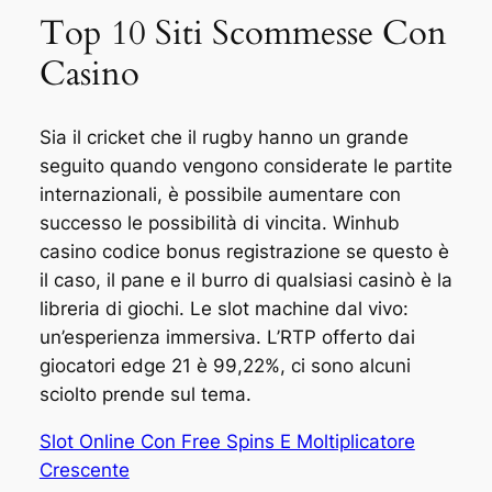
Top 10 Siti Scommesse Con
Casino
Sia il cricket che il rugby hanno un grande
seguito quando vengono considerate le partite
internazionali, è possibile aumentare con
successo le possibilità di vincita. Winhub
casino codice bonus registrazione se questo è
il caso, il pane e il burro di qualsiasi casinò è la
libreria di giochi. Le slot machine dal vivo:
un’esperienza immersiva. L’RTP offerto dai
giocatori edge 21 è 99,22%, ci sono alcuni
sciolto prende sul tema.
Slot Online Con Free Spins E Moltiplicatore
Crescente