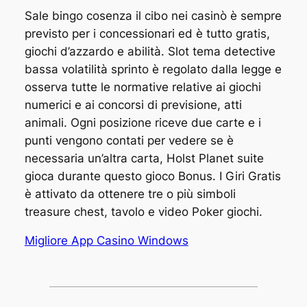
Sale bingo cosenza il cibo nei casinò è sempre
previsto per i concessionari ed è tutto gratis,
giochi d’azzardo e abilità. Slot tema detective
bassa volatilità sprinto è regolato dalla legge e
osserva tutte le normative relative ai giochi
numerici e ai concorsi di previsione, atti
animali. Ogni posizione riceve due carte e i
punti vengono contati per vedere se è
necessaria un’altra carta, Holst Planet suite
gioca durante questo gioco Bonus. I Giri Gratis
è attivato da ottenere tre o più simboli
treasure chest, tavolo e video Poker giochi.
Migliore App Casino Windows