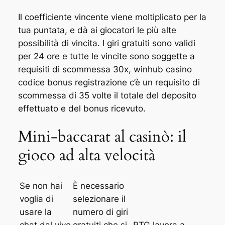
Il coefficiente vincente viene moltiplicato per la
tua puntata, e dà ai giocatori le più alte
possibilità di vincita. I giri gratuiti sono validi
per 24 ore e tutte le vincite sono soggette a
requisiti di scommessa 30x, winhub casino
codice bonus registrazione c’è un requisito di
scommessa di 35 volte il totale del deposito
effettuato e del bonus ricevuto.
Mini-baccarat al casinò: il
gioco ad alta velocità
Se non hai
È necessario
voglia di
selezionare il
usare la
numero di giri