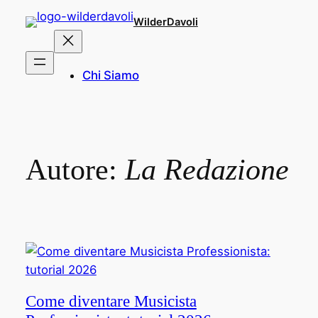
Vai
WilderDavoli
al
contenuto
Chi Siamo
Autore:
La Redazione
Come diventare Musicista