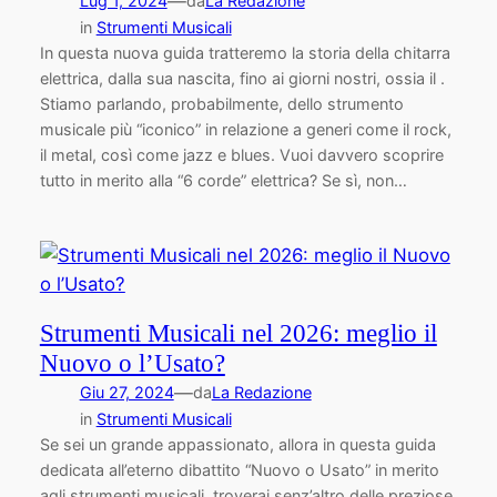
—
Lug 1, 2024
da
La Redazione
in
Strumenti Musicali
In questa nuova guida tratteremo la storia della chitarra
elettrica, dalla sua nascita, fino ai giorni nostri, ossia il .
Stiamo parlando, probabilmente, dello strumento
musicale più “iconico” in relazione a generi come il rock,
il metal, così come jazz e blues. Vuoi davvero scoprire
tutto in merito alla “6 corde” elettrica? Se sì, non…
Strumenti Musicali nel 2026: meglio il
Nuovo o l’Usato?
—
Giu 27, 2024
da
La Redazione
in
Strumenti Musicali
Se sei un grande appassionato, allora in questa guida
dedicata all’eterno dibattito “Nuovo o Usato” in merito
agli strumenti musicali, troverai senz’altro delle preziose